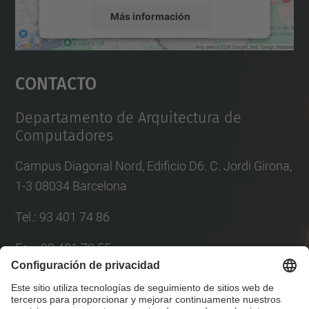
Más información
Aceptar
Contacto
powered by
Usercentrics Consent
Management Platform
Departamento de Arquitectura de
Computadores
Campus Diagonal Nord, Edificio D6. C. Jordi Girona,
1-3 08034 Barcelona
Tel.
:
93 401 74 86
Fax
:
93 401 70 55
Correo
:
director@ac.(upc.edu)